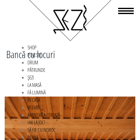
SHOP
Bancă cu locuri
POVESTE
DRUM
PĂTRUNDE
ȘEZI
LA MASĂ
FĂ LUMINĂ
ÎN CASĂ
VISEAZĂ
AMINTIREA-I TREAZĂ
HAI LA JOC!
SĂ FIE CU NOROC
PERNĂ