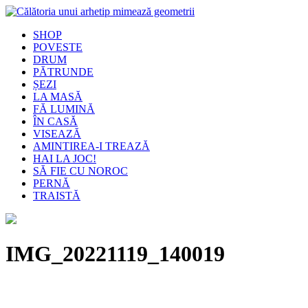
SHOP
POVESTE
DRUM
PĂTRUNDE
ȘEZI
LA MASĂ
FĂ LUMINĂ
ÎN CASĂ
VISEAZĂ
AMINTIREA-I TREAZĂ
HAI LA JOC!
SĂ FIE CU NOROC
PERNĂ
TRAISTĂ
IMG_20221119_140019