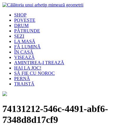
SHOP
POVESTE
DRUM
PĂTRUNDE
ȘEZI
LA MASĂ
FĂ LUMINĂ
ÎN CASĂ
VISEAZĂ
AMINTIREA-I TREAZĂ
HAI LA JOC!
SĂ FIE CU NOROC
PERNĂ
TRAISTĂ
74131212-546c-4491-abf6-
7348d8d17cf9