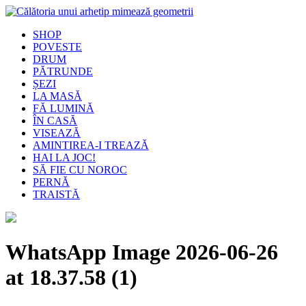
SHOP
POVESTE
DRUM
PĂTRUNDE
ȘEZI
LA MASĂ
FĂ LUMINĂ
ÎN CASĂ
VISEAZĂ
AMINTIREA-I TREAZĂ
HAI LA JOC!
SĂ FIE CU NOROC
PERNĂ
TRAISTĂ
WhatsApp Image 2026-06-26
at 18.37.58 (1)