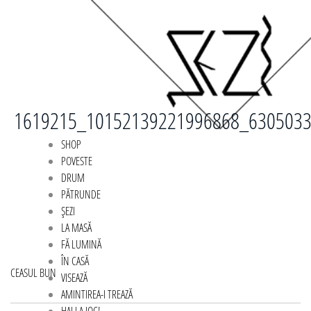
1619215_10152139221996868_630503
SHOP
POVESTE
DRUM
PĂTRUNDE
ȘEZI
LA MASĂ
FĂ LUMINĂ
ÎN CASĂ
Navigare
CEASUL BUN
VISEAZĂ
AMINTIREA-I TREAZĂ
în
HAI LA JOC!