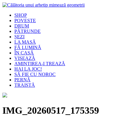
SHOP
POVESTE
DRUM
PĂTRUNDE
ȘEZI
LA MASĂ
FĂ LUMINĂ
ÎN CASĂ
VISEAZĂ
AMINTIREA-I TREAZĂ
HAI LA JOC!
SĂ FIE CU NOROC
PERNĂ
TRAISTĂ
IMG_20260517_175359