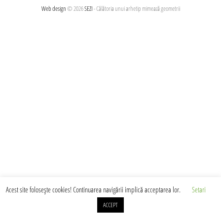
articole
Web design
© 2026
SEZI
- Călătoria unui arhetip mimează geometrii
Acest site foloseşte cookies! Continuarea navigării implică acceptarea lor.
Setari
ACCEPT