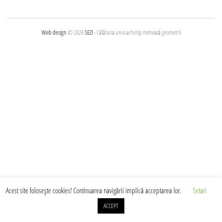
în
articole
Web design
© 2026
SEZI
- Călătoria unui arhetip mimează geometrii
Acest site foloseşte cookies! Continuarea navigării implică acceptarea lor.
Setari
ACCEPT