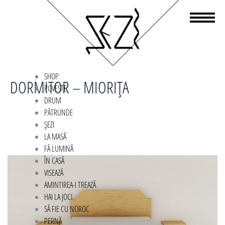
SHOP
DORMITOR – MIORIȚA
POVESTE
DRUM
PĂTRUNDE
ȘEZI
LA MASĂ
FĂ LUMINĂ
ÎN CASĂ
VISEAZĂ
AMINTIREA-I TREAZĂ
HAI LA JOC!
SĂ FIE CU NOROC
PERNĂ