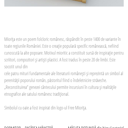
Miorița este un poem folcloric românesc, răspândit în peste 1400 de variante în
toate regiunile României. Este o creație populară specific românească, nefiind
cunoscută la alte popoare. Motivul mioritic a constituit sursă de inspirație pentru
scriitori, compozitori și artiști plastici. A fost tradus în peste 20 de limbi. Este
socotit unul din
cele patru mituri fundamentale ale literaturii românești și reprezintă un simbol al
perenității poporului român, păstoritul fiind o îndeletnicire străveche.
„Reconstituirea” genezei cântecului permite incursiuni în cultura și realitățile
etnografice ale satului românesc tradițional.
Simbolul cu oaie a fost inspirat din logo-ul Free Miorița.