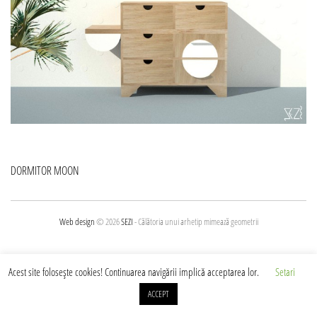
Navigare
DORMITOR MOON
în
articole
Web design
© 2026
SEZI
- Călătoria unui arhetip mimează geometrii
Acest site foloseşte cookies! Continuarea navigării implică acceptarea lor.
Setari
ACCEPT