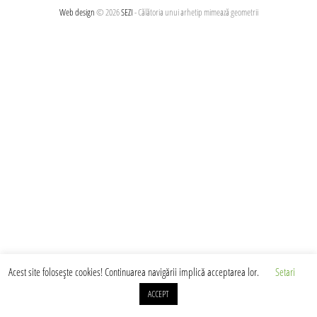
articole
Web design
© 2026
SEZI
- Călătoria unui arhetip mimează geometrii
Acest site foloseşte cookies! Continuarea navigării implică acceptarea lor.
Setari
ACCEPT