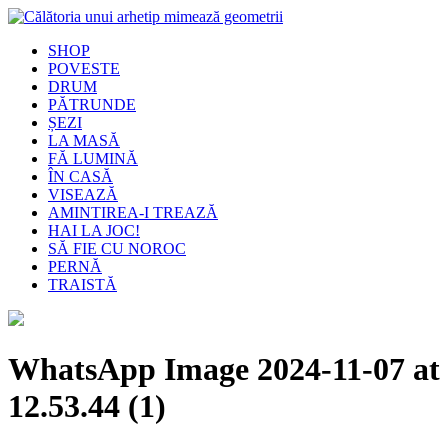
SHOP
POVESTE
DRUM
PĂTRUNDE
ȘEZI
LA MASĂ
FĂ LUMINĂ
ÎN CASĂ
VISEAZĂ
AMINTIREA-I TREAZĂ
HAI LA JOC!
SĂ FIE CU NOROC
PERNĂ
TRAISTĂ
WhatsApp Image 2024-11-07 at
12.53.44 (1)