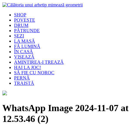
SHOP
POVESTE
DRUM
PĂTRUNDE
ȘEZI
LA MASĂ
FĂ LUMINĂ
ÎN CASĂ
VISEAZĂ
AMINTIREA-I TREAZĂ
HAI LA JOC!
SĂ FIE CU NOROC
PERNĂ
TRAISTĂ
WhatsApp Image 2024-11-07 at
12.53.46 (2)