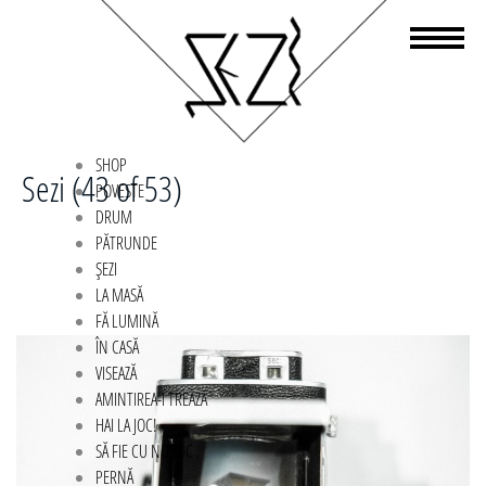
SHOP
Sezi (43 of 53)
POVESTE
DRUM
PĂTRUNDE
ȘEZI
LA MASĂ
FĂ LUMINĂ
ÎN CASĂ
VISEAZĂ
AMINTIREA-I TREAZĂ
HAI LA JOC!
SĂ FIE CU NOROC
PERNĂ