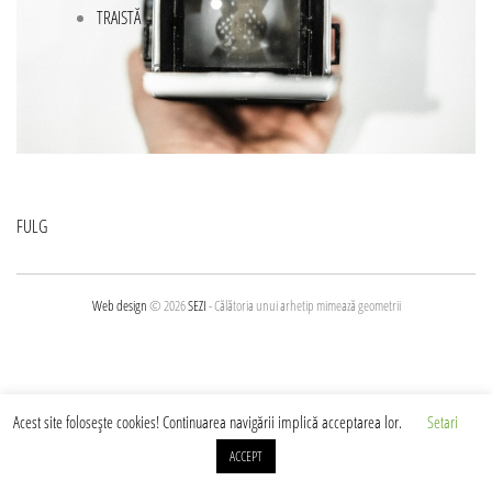
TRAISTĂ
Navigare
FULG
în
articole
Web design
© 2026
SEZI
- Călătoria unui arhetip mimează geometrii
Acest site foloseşte cookies! Continuarea navigării implică acceptarea lor.
Setari
ACCEPT