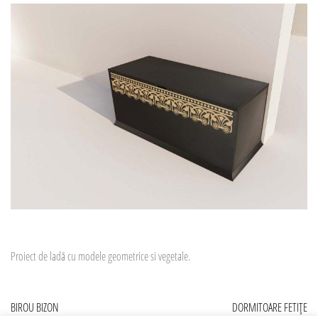
Proiect de ladă cu modele geometrice si vegetale.
Navigare
BIROU BIZON
DORMITOARE FETIȚE