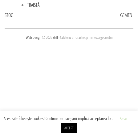
TRAISTĂ
Navigare
STOC
GEMENI
în
articole
Web design
© 2026
SEZI
- Călătoria unui arhetip mimează geometrii
Acest site foloseşte cookies! Continuarea navigării implică acceptarea lor.
Setari
ACCEPT