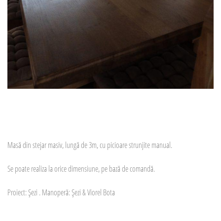
Masă din stejar masiv, lungă de 3m, cu picioare strunjite manual.
Se poate realiza la orice dimensiune, pe bază de comandă.
Proiect: Șezi . Manoperă: Șezi & Viorel Bota