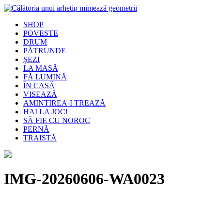
SHOP
POVESTE
DRUM
PĂTRUNDE
ȘEZI
LA MASĂ
FĂ LUMINĂ
ÎN CASĂ
VISEAZĂ
AMINTIREA-I TREAZĂ
HAI LA JOC!
SĂ FIE CU NOROC
PERNĂ
TRAISTĂ
IMG-20260606-WA0023