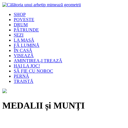
SHOP
POVESTE
DRUM
PĂTRUNDE
ȘEZI
LA MASĂ
FĂ LUMINĂ
ÎN CASĂ
VISEAZĂ
AMINTIREA-I TREAZĂ
HAI LA JOC!
SĂ FIE CU NOROC
PERNĂ
TRAISTĂ
MEDALII și MUNȚI