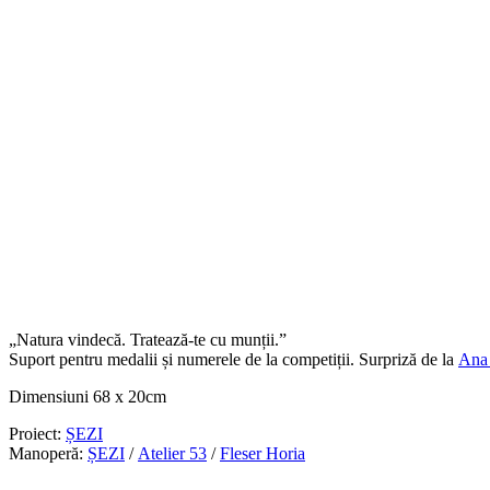
„Natura vindecă. Tratează-te cu munții.”
Suport pentru medalii și numerele de la competiții. Surpriză de la
Ana
Dimensiuni 68 x 20cm
Proiect:
ȘEZI
Manoperă:
ȘEZI
/
Atelier 53
/
Fleser Horia