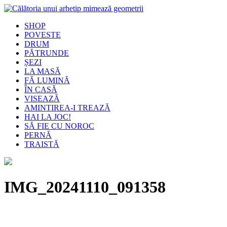
SHOP
POVESTE
DRUM
PĂTRUNDE
ȘEZI
LA MASĂ
FĂ LUMINĂ
ÎN CASĂ
VISEAZĂ
AMINTIREA-I TREAZĂ
HAI LA JOC!
SĂ FIE CU NOROC
PERNĂ
TRAISTĂ
IMG_20241110_091358