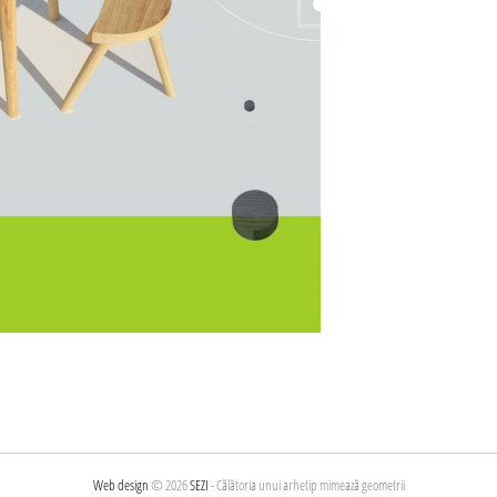
Web design
© 2026
SEZI
- Călătoria unui arhetip mimează geometrii