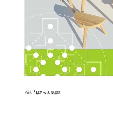
Navigare
MĂSUȚĂ MOARA CU NOROC
în
articole