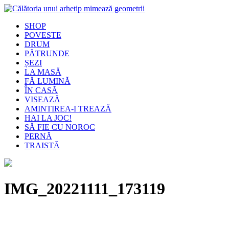
SHOP
POVESTE
DRUM
PĂTRUNDE
ȘEZI
LA MASĂ
FĂ LUMINĂ
ÎN CASĂ
VISEAZĂ
AMINTIREA-I TREAZĂ
HAI LA JOC!
SĂ FIE CU NOROC
PERNĂ
TRAISTĂ
IMG_20221111_173119