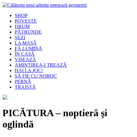
SHOP
POVESTE
DRUM
PĂTRUNDE
ȘEZI
LA MASĂ
FĂ LUMINĂ
ÎN CASĂ
VISEAZĂ
AMINTIREA-I TREAZĂ
HAI LA JOC!
SĂ FIE CU NOROC
PERNĂ
TRAISTĂ
PICĂTURA – noptieră și
oglindă