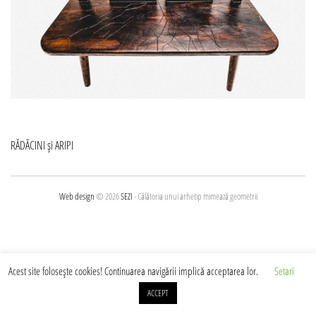
Navigare
RĂDĂCINI și ARIPI
în
articole
Web design
© 2026
SEZI
- Călătoria unui arhetip mimează geometrii
Acest site foloseşte cookies! Continuarea navigării implică acceptarea lor.
Setari
ACCEPT