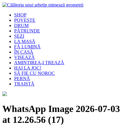
SHOP
POVESTE
DRUM
PĂTRUNDE
ȘEZI
LA MASĂ
FĂ LUMINĂ
ÎN CASĂ
VISEAZĂ
AMINTIREA-I TREAZĂ
HAI LA JOC!
SĂ FIE CU NOROC
PERNĂ
TRAISTĂ
WhatsApp Image 2026-07-03
at 12.26.56 (17)