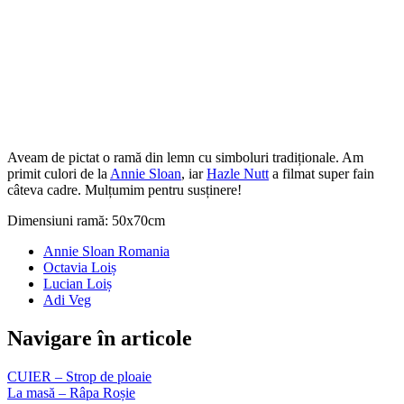
Aveam de pictat o ramă din lemn cu simboluri tradiționale. Am
primit culori de la
Annie Sloan
, iar
Hazle Nutt
a filmat super fain
câteva cadre. Mulțumim pentru susținere!
Dimensiuni ramă: 50x70cm
Annie Sloan Romania
Octavia Loiș
Lucian Loiș
Adi Veg
Navigare în articole
CUIER – Strop de ploaie
La masă – Râpa Roșie