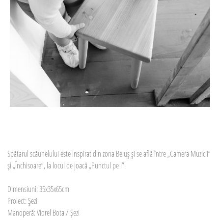
Spătarul scăunelului este inspirat din zona Beiuș și se află între „Camera Muzicii”
și „Închisoare”, la locul de joacă „Punctul pe i”.
Dimensiuni: 35x35x65cm
Proiect: Șezi
Manoperă: Viorel Bota / Șezi