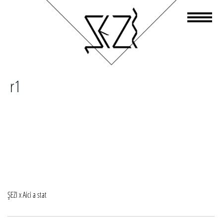
r1
Navigare
ȘEZI x Aici a stat
în