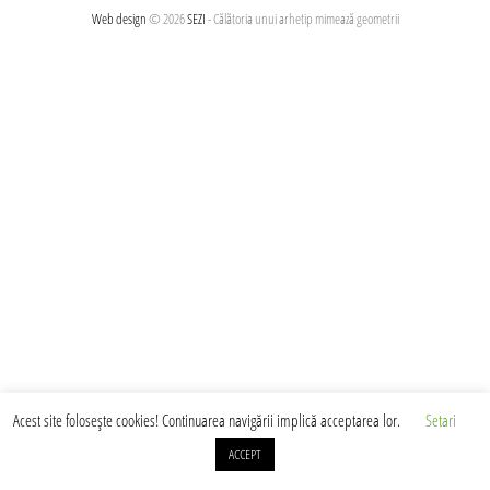
articole
Web design
© 2026
SEZI
- Călătoria unui arhetip mimează geometrii
Acest site foloseşte cookies! Continuarea navigării implică acceptarea lor.
Setari
ACCEPT