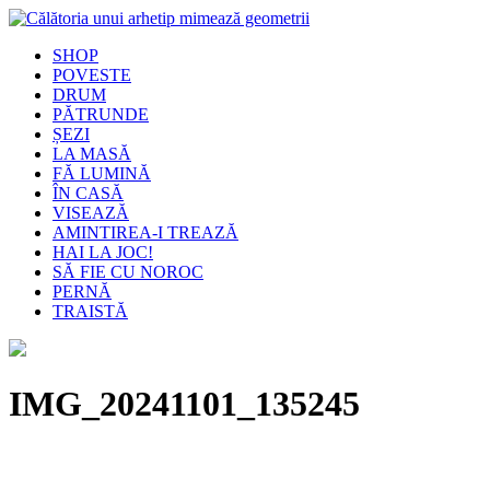
SHOP
POVESTE
DRUM
PĂTRUNDE
ȘEZI
LA MASĂ
FĂ LUMINĂ
ÎN CASĂ
VISEAZĂ
AMINTIREA-I TREAZĂ
HAI LA JOC!
SĂ FIE CU NOROC
PERNĂ
TRAISTĂ
IMG_20241101_135245