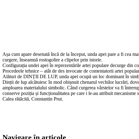
Așa cum apare desenată încă de la început, unda apei pare a fi cea mai se
curgere, înseamnă rostogolire a clipelor prin istorie.
Configurația undei apei în reprezentările artei populare decurge din cons
Procedeele tehnice – atât de des invocate de comentatorii artei popular
Alături de DINȚII DE LUP, unda apei ocupă un loc dominant în simbol
Dinții de lup alcătuiesc în mod obișnuit chenarul vechilor lucrări, dove
amploarea materialului simbolic. Când curgerea vârstelor va fi întreruptă
conserve poziția și funcționalitatea pe care i le-au atribuit mecanisme 
Calea rătăcită, Constantin Prut.
Navigare în articole