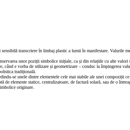
nsibilă transcriere în limbaj plastic a lumii în manifestare. Valurile mer
ervarea unor poziții simbolice inițiale, ca și din relațiile cu alte valori
e, când e vorba de stilizare și geometrizare – conduc la împingerea valu
istica tradițională.
dindu-se unele dintre elementele cele mai stabile ale unei compoziții ce 
 de elemente statice, centralizatoare, de factură solară, sau de o întreagă
simbolice originare.