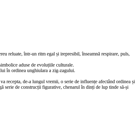
eu reluate, într-un ritm egal și irepresibil, înseamnă respirare, puls,
 simbolice aduse de evoluțiile culturale.
lui în ordinea unghiulara a zig-zagului.
va recepta, de-a lungul vremii, o serie de influențe afectând ordinea și
 serie de construcții figurative, chenarul în dinți de lup tinde să-și