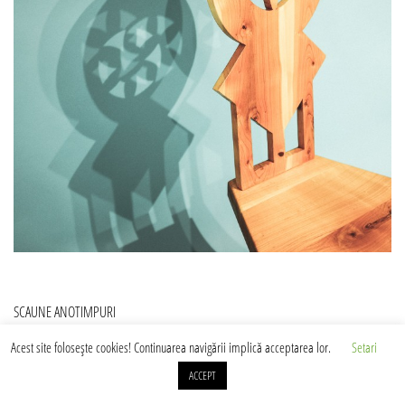
Navigare
SCAUNE ANOTIMPURI
în
Acest site foloseşte cookies! Continuarea navigării implică acceptarea lor.
Setari
articole
ACCEPT
Web design
© 2026
SEZI
- Călătoria unui arhetip mimează geometrii