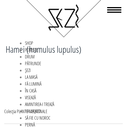
SHOP
Hamei (humulus lupulus)
POVESTE
DRUM
PĂTRUNDE
ȘEZI
LA MASĂ
FĂ LUMINĂ
ÎN CASĂ
VISEAZĂ
AMINTIREA-I TREAZĂ
HAI LA JOC!
Navigare
Colecția PLANTE MEDICINALE
SĂ FIE CU NOROC
în
PERNĂ